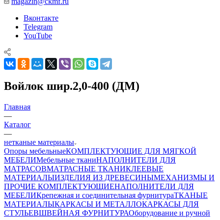
magazin@ckmf.ru
Вконтакте
Telegram
YouTube
Войлок шир.2,0-400 (ДМ)
Главная
—
Каталог
—
нетканые материалы
Опоры мебельные
КОМПЛЕКТУЮЩИЕ ДЛЯ МЯГКОЙ
МЕБЕЛИ
Мебельные ткани
НАПОЛНИТЕЛИ ДЛЯ
МАТРАСОВ
МАТРАСНЫЕ ТКАНИ
КЛЕЕВЫЕ
МАТЕРИАЛЫ
ИЗДЕЛИЯ ИЗ ДРЕВЕСИНЫ
МЕХАНИЗМЫ И
ПРОЧИЕ КОМПЛЕКТУЮЩИЕ
НАПОЛНИТЕЛИ ДЛЯ
МЕБЕЛИ
Крепежная и соединительная фурнитура
ТКАНЫЕ
МАТЕРИАЛЫ
КАРКАСЫ И МЕТАЛЛОКАРКАСЫ ДЛЯ
СТУЛЬЕВ
ШВЕЙНАЯ ФУРНИТУРА
Оборудование и ручной