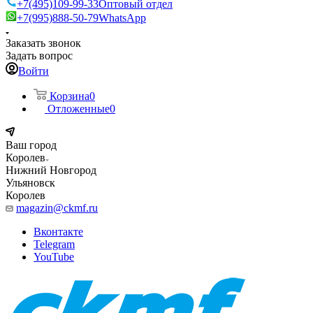
+7(495)109-99-33
Оптовый отдел
+7(995)888-50-79
WhatsApp
Заказать звонок
Задать вопрос
Войти
Корзина
0
Отложенные
0
Ваш город
Королев
Нижний Новгород
Ульяновск
Королев
magazin@ckmf.ru
Вконтакте
Telegram
YouTube