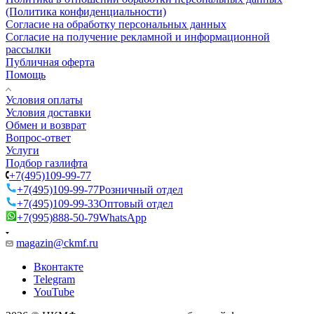
(Политика конфиденциальности)
Согласие на обработку персональных данных
Согласие на получение рекламной и информационной
рассылки
Публичная оферта
Помощь
Условия оплаты
Условия доставки
Обмен и возврат
Вопрос-ответ
Услуги
Подбор газлифта
+7(495)109-99-77
+7(495)109-99-77
Розничный отдел
+7(495)109-99-33
Оптовый отдел
+7(995)888-50-79
WhatsApp
magazin@ckmf.ru
Вконтакте
Telegram
YouTube