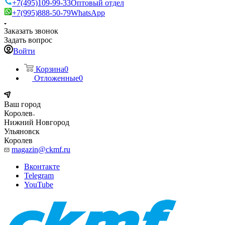
+7(495)109-99-33
Оптовый отдел
+7(995)888-50-79
WhatsApp
Заказать звонок
Задать вопрос
Войти
Корзина
0
Отложенные
0
Ваш город
Королев
Нижний Новгород
Ульяновск
Королев
magazin@ckmf.ru
Вконтакте
Telegram
YouTube