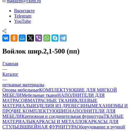
magazin@ckmf.ru
Вконтакте
Telegram
YouTube
Войлок шир.2,1-500 (пп)
Главная
—
Каталог
—
нетканые материалы
Опоры мебельные
КОМПЛЕКТУЮЩИЕ ДЛЯ МЯГКОЙ
МЕБЕЛИ
Мебельные ткани
НАПОЛНИТЕЛИ ДЛЯ
МАТРАСОВ
МАТРАСНЫЕ ТКАНИ
КЛЕЕВЫЕ
МАТЕРИАЛЫ
ИЗДЕЛИЯ ИЗ ДРЕВЕСИНЫ
МЕХАНИЗМЫ И
ПРОЧИЕ КОМПЛЕКТУЮЩИЕ
НАПОЛНИТЕЛИ ДЛЯ
МЕБЕЛИ
Крепежная и соединительная фурнитура
ТКАНЫЕ
МАТЕРИАЛЫ
КАРКАСЫ И МЕТАЛЛОКАРКАСЫ ДЛЯ
СТУЛЬЕВ
ШВЕЙНАЯ ФУРНИТУРА
Оборудование и ручной