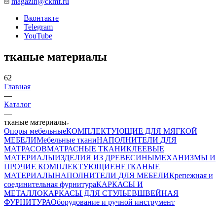
magazin@ckmf.ru
Вконтакте
Telegram
YouTube
тканые материалы
62
Главная
—
Каталог
—
тканые материалы
Опоры мебельные
КОМПЛЕКТУЮЩИЕ ДЛЯ МЯГКОЙ
МЕБЕЛИ
Мебельные ткани
НАПОЛНИТЕЛИ ДЛЯ
МАТРАСОВ
МАТРАСНЫЕ ТКАНИ
КЛЕЕВЫЕ
МАТЕРИАЛЫ
ИЗДЕЛИЯ ИЗ ДРЕВЕСИНЫ
МЕХАНИЗМЫ И
ПРОЧИЕ КОМПЛЕКТУЮЩИЕ
НЕТКАНЫЕ
МАТЕРИАЛЫ
НАПОЛНИТЕЛИ ДЛЯ МЕБЕЛИ
Крепежная и
соединительная фурнитура
КАРКАСЫ И
МЕТАЛЛОКАРКАСЫ ДЛЯ СТУЛЬЕВ
ШВЕЙНАЯ
ФУРНИТУРА
Оборудование и ручной инструмент