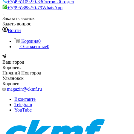
+7(495)109-99-33
Оптовый отдел
+7(995)888-50-79
WhatsApp
Заказать звонок
Задать вопрос
Войти
Корзина
0
Отложенные
0
Ваш город
Королев
Нижний Новгород
Ульяновск
Королев
magazin@ckmf.ru
Вконтакте
Telegram
YouTube