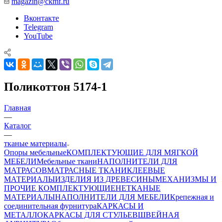
magazin@ckmf.ru
Вконтакте
Telegram
YouTube
Поликоттон 5174-1
Главная
—
Каталог
—
тканые материалы
Опоры мебельные
КОМПЛЕКТУЮЩИЕ ДЛЯ МЯГКОЙ
МЕБЕЛИ
Мебельные ткани
НАПОЛНИТЕЛИ ДЛЯ
МАТРАСОВ
МАТРАСНЫЕ ТКАНИ
КЛЕЕВЫЕ
МАТЕРИАЛЫ
ИЗДЕЛИЯ ИЗ ДРЕВЕСИНЫ
МЕХАНИЗМЫ И
ПРОЧИЕ КОМПЛЕКТУЮЩИЕ
НЕТКАНЫЕ
МАТЕРИАЛЫ
НАПОЛНИТЕЛИ ДЛЯ МЕБЕЛИ
Крепежная и
соединительная фурнитура
КАРКАСЫ И
МЕТАЛЛОКАРКАСЫ ДЛЯ СТУЛЬЕВ
ШВЕЙНАЯ