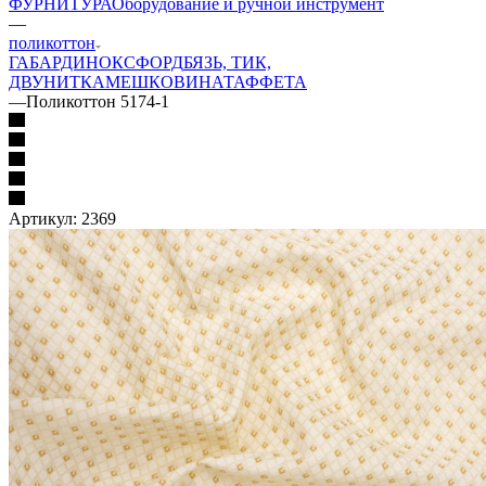
ФУРНИТУРА
Оборудование и ручной инструмент
—
поликоттон
ГАБАРДИН
ОКСФОРД
БЯЗЬ, ТИК,
ДВУНИТКА
МЕШКОВИНА
ТАФФЕТА
—
Поликоттон 5174-1
Артикул:
2369