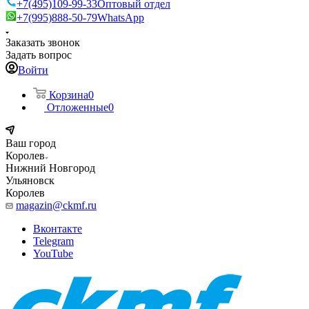
+7(495)109-99-33
Оптовый отдел
+7(995)888-50-79
WhatsApp
Заказать звонок
Задать вопрос
Войти
Корзина
0
Отложенные
0
Ваш город
Королев
Нижний Новгород
Ульяновск
Королев
magazin@ckmf.ru
Вконтакте
Telegram
YouTube