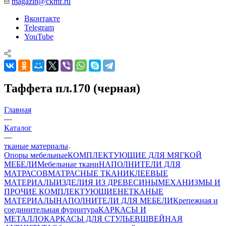
magazin@ckmf.ru
Вконтакте
Telegram
YouTube
Таффета пл.170 (черная)
Главная
—
Каталог
—
тканые материалы
Опоры мебельные
КОМПЛЕКТУЮЩИЕ ДЛЯ МЯГКОЙ
МЕБЕЛИ
Мебельные ткани
НАПОЛНИТЕЛИ ДЛЯ
МАТРАСОВ
МАТРАСНЫЕ ТКАНИ
КЛЕЕВЫЕ
МАТЕРИАЛЫ
ИЗДЕЛИЯ ИЗ ДРЕВЕСИНЫ
МЕХАНИЗМЫ И
ПРОЧИЕ КОМПЛЕКТУЮЩИЕ
НЕТКАНЫЕ
МАТЕРИАЛЫ
НАПОЛНИТЕЛИ ДЛЯ МЕБЕЛИ
Крепежная и
соединительная фурнитура
КАРКАСЫ И
МЕТАЛЛОКАРКАСЫ ДЛЯ СТУЛЬЕВ
ШВЕЙНАЯ