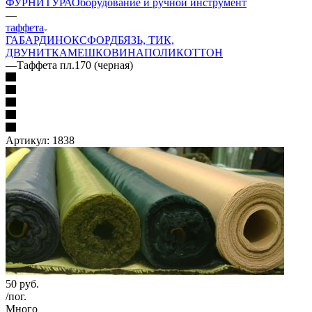
ФУРНИТУРА
Оборудование и ручной инструмент
—
таффета
ГАБАРДИН
ОКСФОРД
БЯЗЬ, ТИК,
ДВУНИТКА
МЕШКОВИНА
ПОЛИКОТТОН
—
Таффета пл.170 (черная)
Артикул:
1838
50
руб.
/пог.
Много