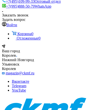
+7(495)109-99-33
Оптовый отдел
+7(995)888-50-79
WhatsApp
Заказать звонок
Задать вопрос
Войти
Корзина
0
Отложенные
0
Ваш город
Королев
Нижний Новгород
Ульяновск
Королев
magazin@ckmf.ru
Вконтакте
Telegram
YouTube