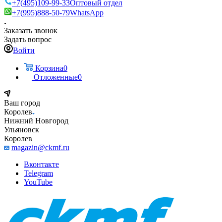
+7(495)109-99-33
Оптовый отдел
+7(995)888-50-79
WhatsApp
Заказать звонок
Задать вопрос
Войти
Корзина
0
Отложенные
0
Ваш город
Королев
Нижний Новгород
Ульяновск
Королев
magazin@ckmf.ru
Вконтакте
Telegram
YouTube