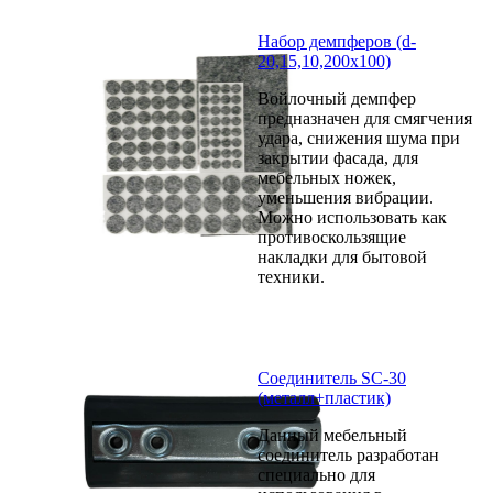
Набор демпферов (d-
20,15,10,200х100)
Войлочный демпфер
предназначен для смягчения
удара, снижения шума при
закрытии фасада, для
мебельных ножек,
уменьшения вибрации.
Можно использовать как
противоскользящие
накладки для бытовой
техники.
Соединитель SC-30
(металл+пластик)
Данный мебельный
соединитель разработан
специально для