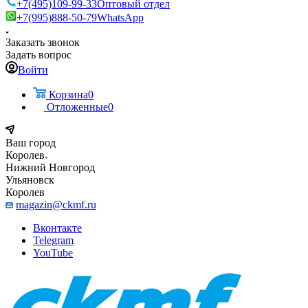
+7(495)109-99-33
Оптовый отдел
+7(995)888-50-79
WhatsApp
Заказать звонок
Задать вопрос
Войти
Корзина
0
Отложенные
0
Ваш город
Королев
Нижний Новгород
Ульяновск
Королев
magazin@ckmf.ru
Вконтакте
Telegram
YouTube