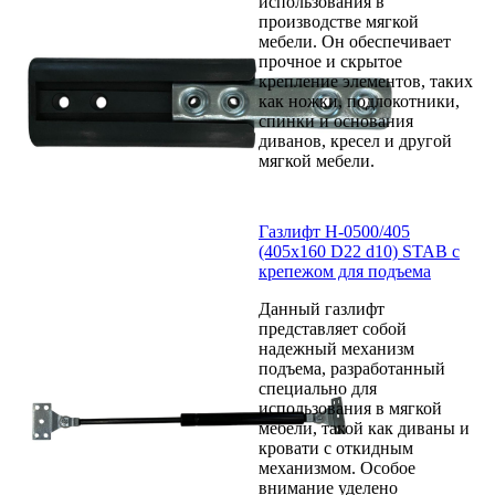
использования в
производстве мягкой
мебели. Он обеспечивает
прочное и скрытое
крепление элементов, таких
как ножки, подлокотники,
спинки и основания
диванов, кресел и другой
мягкой мебели.
Газлифт Н-0500/405
(405х160 D22 d10) STAB с
крепежом для подъема
Данный газлифт
представляет собой
надежный механизм
подъема, разработанный
специально для
использования в мягкой
мебели, такой как диваны и
кровати с откидным
механизмом. Особое
внимание уделено