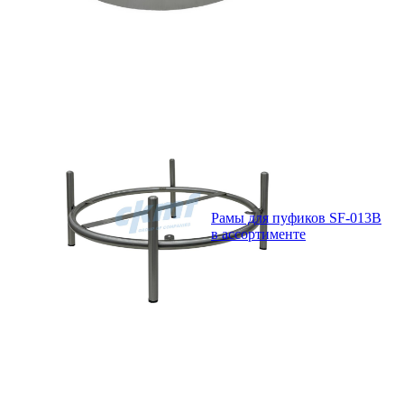
Рамы для пуфиков SF-013B
в ассортименте