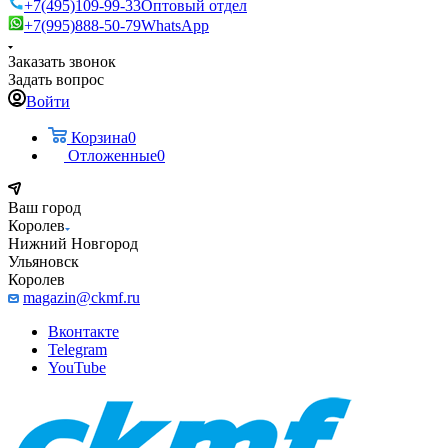
+7(495)109-99-33
Оптовый отдел
+7(995)888-50-79
WhatsApp
Заказать звонок
Задать вопрос
Войти
Корзина
0
Отложенные
0
Ваш город
Королев
Нижний Новгород
Ульяновск
Королев
magazin@ckmf.ru
Вконтакте
Telegram
YouTube