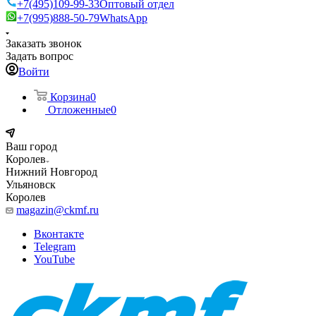
+7(495)109-99-33
Оптовый отдел
+7(995)888-50-79
WhatsApp
Заказать звонок
Задать вопрос
Войти
Корзина
0
Отложенные
0
Ваш город
Королев
Нижний Новгород
Ульяновск
Королев
magazin@ckmf.ru
Вконтакте
Telegram
YouTube