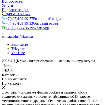
Вопрос-ответ
Услуги
Подбор газлифта
+7(495)109-99-77
+7(495)109-99-77
Розничный отдел
+7(495)109-99-33
Оптовый отдел
+7(995)888-50-79
WhatsApp
magazin@ckmf.ru
Вконтакте
Telegram
YouTube
2026 © ЦКМФ - интернет-магазин мебельной фурнитуры
Найти
Каталог
По всему сайту
По каталогу
Этот сайт использует файлы cookies и сервисы сбора
технических данных посетителей(данные об IP-адресе,
местоположении и др.) для обеспечения работоспособности и
улучшения качества обслуживания. Продолжая использовать