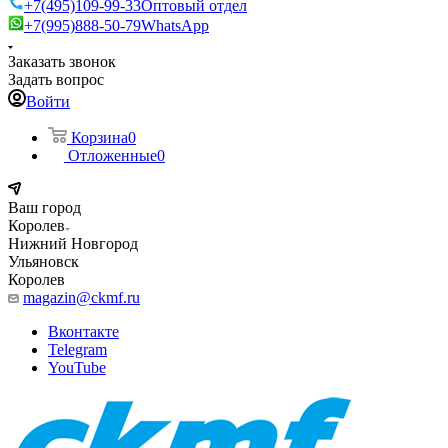
+7(495)109-99-33
Оптовый отдел
+7(995)888-50-79
WhatsApp
Заказать звонок
Задать вопрос
Войти
Корзина
0
Отложенные
0
Ваш город
Королев
Нижний Новгород
Ульяновск
Королев
magazin@ckmf.ru
Вконтакте
Telegram
YouTube