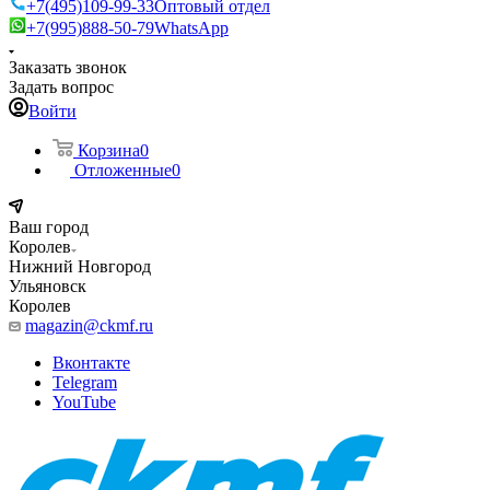
+7(495)109-99-33
Оптовый отдел
+7(995)888-50-79
WhatsApp
Заказать звонок
Задать вопрос
Войти
Корзина
0
Отложенные
0
Ваш город
Королев
Нижний Новгород
Ульяновск
Королев
magazin@ckmf.ru
Вконтакте
Telegram
YouTube