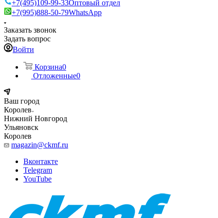
+7(495)109-99-33
Оптовый отдел
+7(995)888-50-79
WhatsApp
Заказать звонок
Задать вопрос
Войти
Корзина
0
Отложенные
0
Ваш город
Королев
Нижний Новгород
Ульяновск
Королев
magazin@ckmf.ru
Вконтакте
Telegram
YouTube