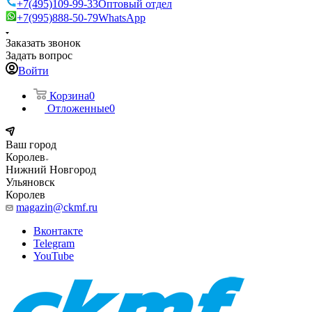
+7(495)109-99-33
Оптовый отдел
+7(995)888-50-79
WhatsApp
Заказать звонок
Задать вопрос
Войти
Корзина
0
Отложенные
0
Ваш город
Королев
Нижний Новгород
Ульяновск
Королев
magazin@ckmf.ru
Вконтакте
Telegram
YouTube