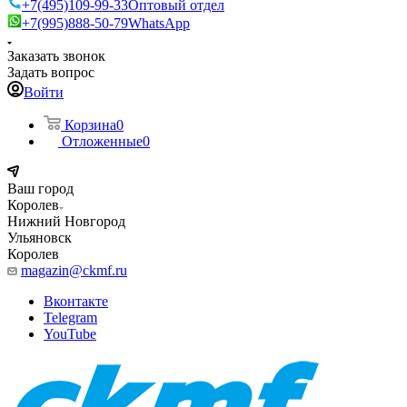
+7(495)109-99-33
Оптовый отдел
+7(995)888-50-79
WhatsApp
Заказать звонок
Задать вопрос
Войти
Корзина
0
Отложенные
0
Ваш город
Королев
Нижний Новгород
Ульяновск
Королев
magazin@ckmf.ru
Вконтакте
Telegram
YouTube