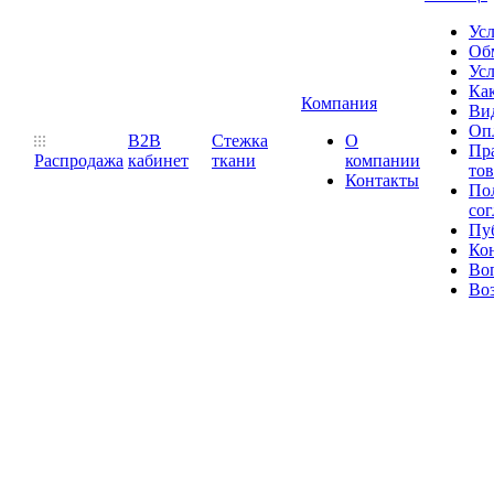
Ус
Обм
Усл
Как
Компания
Ви
Оп
B2B
Стежка
О
Пр
Распродажа
кабинет
ткани
компании
то
Контакты
Пол
со
Пу
Ко
Во
Воз