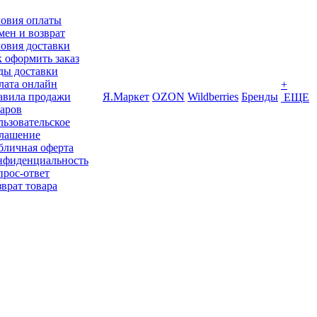
ловия оплаты
ен и возврат
овия доставки
 оформить заказ
ды доставки
лата онлайн
+
авила продажи
Я.Маркет
OZON
Wildberries
Бренды
ЕЩЕ
варов
ьзовательское
глашение
бличная оферта
нфиденциальность
прос-ответ
врат товара