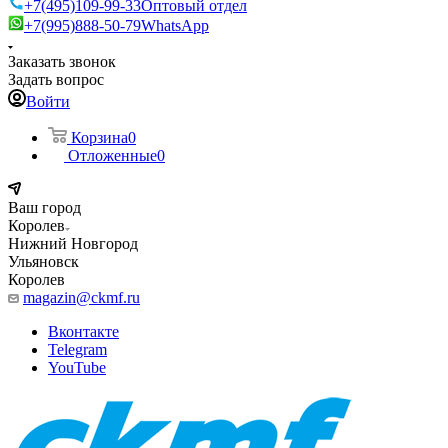
+7(495)109-99-33
Оптовый отдел
+7(995)888-50-79
WhatsApp
Заказать звонок
Задать вопрос
Войти
Корзина
0
Отложенные
0
Ваш город
Королев
Нижний Новгород
Ульяновск
Королев
magazin@ckmf.ru
Вконтакте
Telegram
YouTube