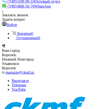
+7(495)109-99-33
Оптовый отдел
+7(995)888-50-79
WhatsApp
Заказать звонок
Задать вопрос
Войти
Корзина
0
Отложенные
0
Ваш город
Королев
Нижний Новгород
Ульяновск
Королев
magazin@ckmf.ru
Вконтакте
Telegram
YouTube