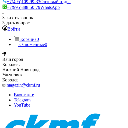
+7(495)109-99-33
Оптовый отдел
+7(995)888-50-79
WhatsApp
Заказать звонок
Задать вопрос
Войти
Корзина
0
Отложенные
0
Ваш город
Королев
Нижний Новгород
Ульяновск
Королев
magazin@ckmf.ru
Вконтакте
Telegram
YouTube