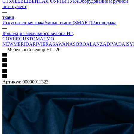
СТУЛЬЕВ
ШВЕЙНАЯ ФУРНИТУРА
Оборудование и ручной
инструмент
—
ткани
Искусственная кожа
Умные ткани (SMART)
Распродажа
—
Коллекция мебельного велюра Hit
COVER
GUSTO
MALMO
NEW
MERIDA
RIVIERA
SAWANA
SORO
ALANZA
DIVA
DAISY
—
Мебельный велюр HIT 26
Артикул:
00000011323