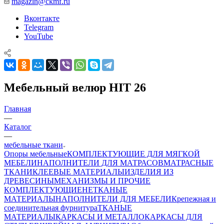
magazin@ckmf.ru
Вконтакте
Telegram
YouTube
Мебельный велюр HIT 26
Главная
—
Каталог
—
мебельные ткани
Опоры мебельные
КОМПЛЕКТУЮЩИЕ ДЛЯ МЯГКОЙ
МЕБЕЛИ
НАПОЛНИТЕЛИ ДЛЯ МАТРАСОВ
МАТРАСНЫЕ
ТКАНИ
КЛЕЕВЫЕ МАТЕРИАЛЫ
ИЗДЕЛИЯ ИЗ
ДРЕВЕСИНЫ
МЕХАНИЗМЫ И ПРОЧИЕ
КОМПЛЕКТУЮЩИЕ
НЕТКАНЫЕ
МАТЕРИАЛЫ
НАПОЛНИТЕЛИ ДЛЯ МЕБЕЛИ
Крепежная и
соединительная фурнитура
ТКАНЫЕ
МАТЕРИАЛЫ
КАРКАСЫ И МЕТАЛЛОКАРКАСЫ ДЛЯ