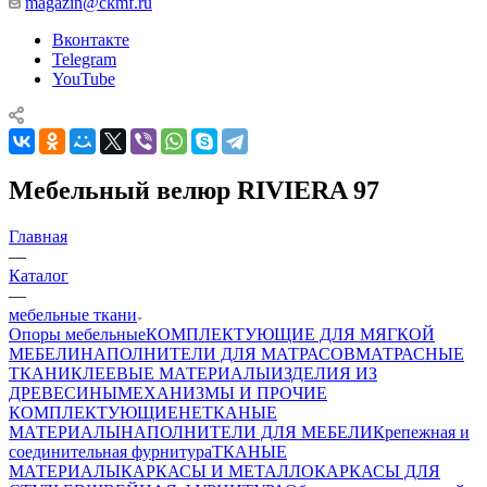
magazin@ckmf.ru
Вконтакте
Telegram
YouTube
Мебельный велюр RIVIERA 97
Главная
—
Каталог
—
мебельные ткани
Опоры мебельные
КОМПЛЕКТУЮЩИЕ ДЛЯ МЯГКОЙ
МЕБЕЛИ
НАПОЛНИТЕЛИ ДЛЯ МАТРАСОВ
МАТРАСНЫЕ
ТКАНИ
КЛЕЕВЫЕ МАТЕРИАЛЫ
ИЗДЕЛИЯ ИЗ
ДРЕВЕСИНЫ
МЕХАНИЗМЫ И ПРОЧИЕ
КОМПЛЕКТУЮЩИЕ
НЕТКАНЫЕ
МАТЕРИАЛЫ
НАПОЛНИТЕЛИ ДЛЯ МЕБЕЛИ
Крепежная и
соединительная фурнитура
ТКАНЫЕ
МАТЕРИАЛЫ
КАРКАСЫ И МЕТАЛЛОКАРКАСЫ ДЛЯ