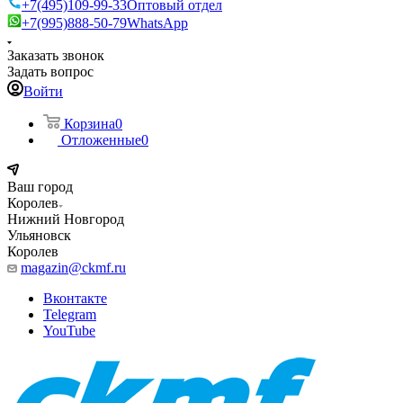
+7(495)109-99-33
Оптовый отдел
+7(995)888-50-79
WhatsApp
Заказать звонок
Задать вопрос
Войти
Корзина
0
Отложенные
0
Ваш город
Королев
Нижний Новгород
Ульяновск
Королев
magazin@ckmf.ru
Вконтакте
Telegram
YouTube