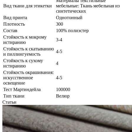
Материалы текстильные
Вид ткани для этикетки
мебельные: Ткань мебельная из
синтетических
Вид принта
Однотонный
Плотность
300
Состав
100% полиэстер
Стойкость к мокрому
3-4
истиранию
Стойкость к скатыванию
4-5
и пиллингуемость
Стойкость к сухому
4
истиранию
Стойкость окрашивания:
искусственное
4-5
освещение
Тест Мартиндейла
100000
Тип ткани
Велюр
Статьи