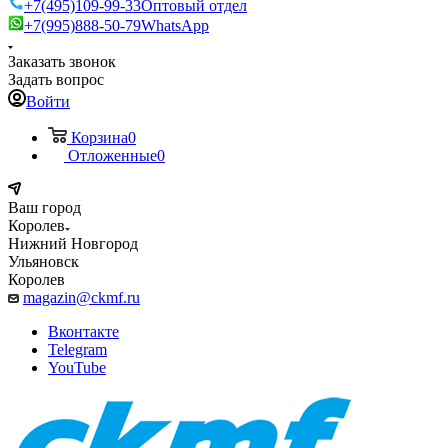
+7(495)109-99-33
Оптовый отдел
+7(995)888-50-79
WhatsApp
Заказать звонок
Задать вопрос
Войти
Корзина
0
Отложенные
0
Ваш город
Королев
Нижний Новгород
Ульяновск
Королев
magazin@ckmf.ru
Вконтакте
Telegram
YouTube