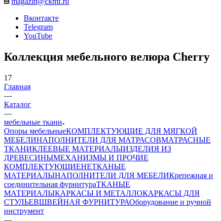
magazin@ckmf.ru
Вконтакте
Telegram
YouTube
Коллекция мебельного велюра Cherry
17
Главная
—
Каталог
—
мебельные ткани
Опоры мебельные
КОМПЛЕКТУЮЩИЕ ДЛЯ МЯГКОЙ
МЕБЕЛИ
НАПОЛНИТЕЛИ ДЛЯ МАТРАСОВ
МАТРАСНЫЕ
ТКАНИ
КЛЕЕВЫЕ МАТЕРИАЛЫ
ИЗДЕЛИЯ ИЗ
ДРЕВЕСИНЫ
МЕХАНИЗМЫ И ПРОЧИЕ
КОМПЛЕКТУЮЩИЕ
НЕТКАНЫЕ
МАТЕРИАЛЫ
НАПОЛНИТЕЛИ ДЛЯ МЕБЕЛИ
Крепежная и
соединительная фурнитура
ТКАНЫЕ
МАТЕРИАЛЫ
КАРКАСЫ И МЕТАЛЛОКАРКАСЫ ДЛЯ
СТУЛЬЕВ
ШВЕЙНАЯ ФУРНИТУРА
Оборудование и ручной
инструмент
—