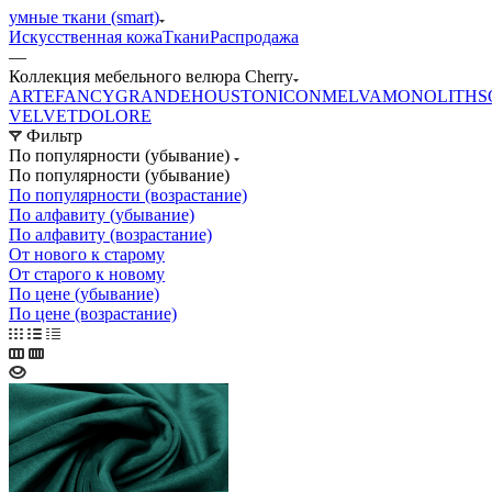
умные ткани (smart)
Искусственная кожа
Ткани
Распродажа
—
Коллекция мебельного велюра Cherry
ARTE
FANCY
GRANDE
HOUSTON
ICON
MELVA
MONOLITH
S
VELVET
DOLORE
Фильтр
По популярности (убывание)
По популярности (убывание)
По популярности (возрастание)
По алфавиту (убывание)
По алфавиту (возрастание)
От нового к старому
От старого к новому
По цене (убывание)
По цене (возрастание)