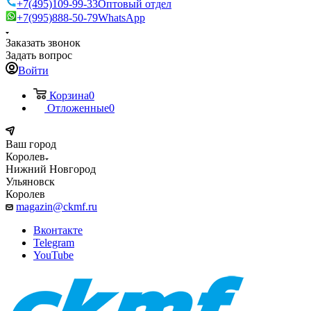
+7(495)109-99-33
Оптовый отдел
+7(995)888-50-79
WhatsApp
Заказать звонок
Задать вопрос
Войти
Корзина
0
Отложенные
0
Ваш город
Королев
Нижний Новгород
Ульяновск
Королев
magazin@ckmf.ru
Вконтакте
Telegram
YouTube