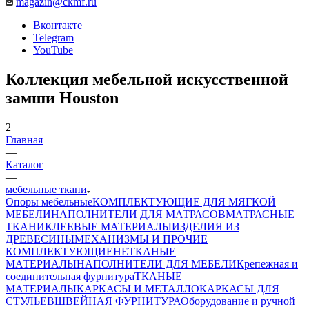
magazin@ckmf.ru
Вконтакте
Telegram
YouTube
Коллекция мебельной искусственной
замши Houston
2
Главная
—
Каталог
—
мебельные ткани
Опоры мебельные
КОМПЛЕКТУЮЩИЕ ДЛЯ МЯГКОЙ
МЕБЕЛИ
НАПОЛНИТЕЛИ ДЛЯ МАТРАСОВ
МАТРАСНЫЕ
ТКАНИ
КЛЕЕВЫЕ МАТЕРИАЛЫ
ИЗДЕЛИЯ ИЗ
ДРЕВЕСИНЫ
МЕХАНИЗМЫ И ПРОЧИЕ
КОМПЛЕКТУЮЩИЕ
НЕТКАНЫЕ
МАТЕРИАЛЫ
НАПОЛНИТЕЛИ ДЛЯ МЕБЕЛИ
Крепежная и
соединительная фурнитура
ТКАНЫЕ
МАТЕРИАЛЫ
КАРКАСЫ И МЕТАЛЛОКАРКАСЫ ДЛЯ
СТУЛЬЕВ
ШВЕЙНАЯ ФУРНИТУРА
Оборудование и ручной