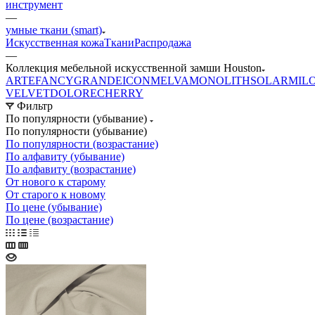
инструмент
—
умные ткани (smart)
Искусственная кожа
Ткани
Распродажа
—
Коллекция мебельной искусственной замши Houston
ARTE
FANCY
GRANDE
ICON
MELVA
MONOLITH
SOLAR
MIL
VELVET
DOLORE
CHERRY
Фильтр
По популярности (убывание)
По популярности (убывание)
По популярности (возрастание)
По алфавиту (убывание)
По алфавиту (возрастание)
От нового к старому
От старого к новому
По цене (убывание)
По цене (возрастание)