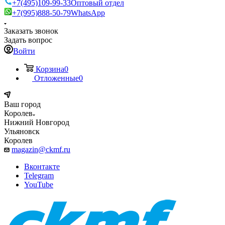
+7(495)109-99-33
Оптовый отдел
+7(995)888-50-79
WhatsApp
Заказать звонок
Задать вопрос
Войти
Корзина
0
Отложенные
0
Ваш город
Королев
Нижний Новгород
Ульяновск
Королев
magazin@ckmf.ru
Вконтакте
Telegram
YouTube