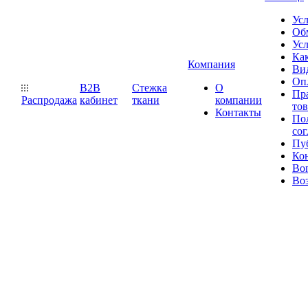
Ус
Обм
Усл
Как
Компания
Ви
Оп
B2B
Стежка
О
Пр
Распродажа
кабинет
ткани
компании
то
Контакты
Пол
со
Пу
Ко
Во
Воз