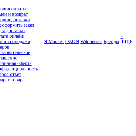
ловия оплаты
ен и возврат
овия доставки
 оформить заказ
ды доставки
лата онлайн
+
авила продажи
Я.Маркет
OZON
Wildberries
Бренды
ЕЩЕ
варов
ьзовательское
глашение
бличная оферта
нфиденциальность
прос-ответ
врат товара