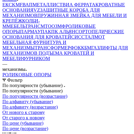
ЕК
CKMF
ВАП
МЕТАЛЛИСТ
ВИА ФЕРРАТА
КРОВАТНЫЕ
ОСНОВАНИЯ
VZ
ЗАЩИТНЫЕ КОРОБА ДЛЯ
МЕХАНИЗМОВ
ПРУЖИННАЯ ЗМЕЙКА ДЛЯ МЕБЕЛИ И
КРЕПЁЖ
КОЛБИ-
М
МЕБЕЛЬТРАНС
MTO
ОЗМФ
РОЛИКОВЫЕ
ОПОРЫ
ПАРМАУПАК
ПК АЛЬЯНС
ОРТОПЕДИЧЕСКИЕ
ОСНОВАНИЯ ДЛЯ КРОВАТЕЙ
СИС
СТАЛМОТ
МЕБЕЛЬНАЯ ФУРНИТУРА И
МЕХАНИЗМЫ
ТРАНСФОРМЕР
ФОК
КБМ
ГАЗЛИФТЫ ДЛЯ
МЕХАНИЗМОВ ПОДЪЕМА КРОВАТЕЙ И
МЕБЕЛИ
ФУРНИКОМ
—
механизмы
РОЛИКОВЫЕ ОПОРЫ
Фильтр
По популярности (убывание)
По популярности (убывание)
По популярности (возрастание)
По алфавиту (убывание)
По алфавиту (возрастание)
От нового к старому
От старого к новому
По цене (убывание)
По цене (возрастание)