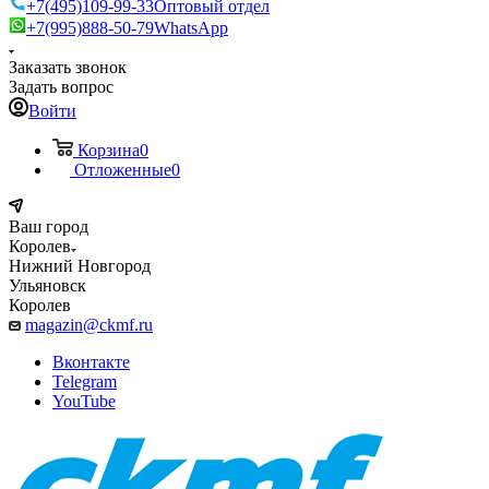
+7(495)109-99-33
Оптовый отдел
+7(995)888-50-79
WhatsApp
Заказать звонок
Задать вопрос
Войти
Корзина
0
Отложенные
0
Ваш город
Королев
Нижний Новгород
Ульяновск
Королев
magazin@ckmf.ru
Вконтакте
Telegram
YouTube