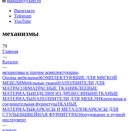
magazin@ckmf.ru
Вконтакте
Telegram
YouTube
механизмы
79
Главная
—
Каталог
—
механизмы и прочие комплектующие
Опоры мебельные
КОМПЛЕКТУЮЩИЕ ДЛЯ МЯГКОЙ
МЕБЕЛИ
Мебельные ткани
НАПОЛНИТЕЛИ ДЛЯ
МАТРАСОВ
МАТРАСНЫЕ ТКАНИ
КЛЕЕВЫЕ
МАТЕРИАЛЫ
ИЗДЕЛИЯ ИЗ ДРЕВЕСИНЫ
НЕТКАНЫЕ
МАТЕРИАЛЫ
НАПОЛНИТЕЛИ ДЛЯ МЕБЕЛИ
Крепежная и
соединительная фурнитура
ТКАНЫЕ
МАТЕРИАЛЫ
КАРКАСЫ И МЕТАЛЛОКАРКАСЫ ДЛЯ
СТУЛЬЕВ
ШВЕЙНАЯ ФУРНИТУРА
Оборудование и ручной
инструмент
—
комкор