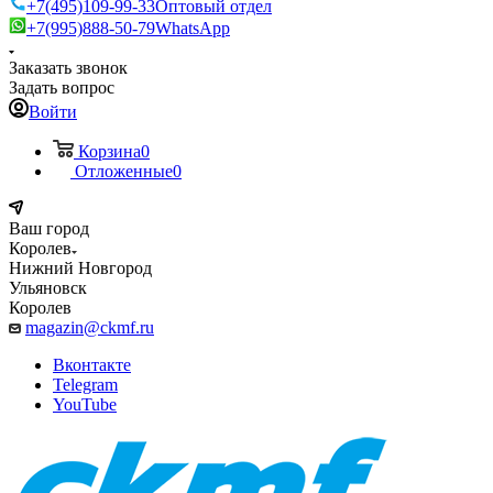
+7(495)109-99-33
Оптовый отдел
+7(995)888-50-79
WhatsApp
Заказать звонок
Задать вопрос
Войти
Корзина
0
Отложенные
0
Ваш город
Королев
Нижний Новгород
Ульяновск
Королев
magazin@ckmf.ru
Вконтакте
Telegram
YouTube