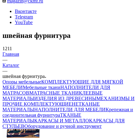
magazin@ckmf.ru
Вконтакте
Telegram
YouTube
швейная фурнитура
1211
Главная
—
Каталог
—
швейная фурнитура
Опоры мебельные
КОМПЛЕКТУЮЩИЕ ДЛЯ МЯГКОЙ
МЕБЕЛИ
Мебельные ткани
НАПОЛНИТЕЛИ ДЛЯ
МАТРАСОВ
МАТРАСНЫЕ ТКАНИ
КЛЕЕВЫЕ
МАТЕРИАЛЫ
ИЗДЕЛИЯ ИЗ ДРЕВЕСИНЫ
МЕХАНИЗМЫ И
ПРОЧИЕ КОМПЛЕКТУЮЩИЕ
НЕТКАНЫЕ
МАТЕРИАЛЫ
НАПОЛНИТЕЛИ ДЛЯ МЕБЕЛИ
Крепежная и
соединительная фурнитура
ТКАНЫЕ
МАТЕРИАЛЫ
КАРКАСЫ И МЕТАЛЛОКАРКАСЫ ДЛЯ
СТУЛЬЕВ
Оборудование и ручной инструмент