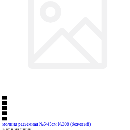
молния разьёмная №5/45см №308 (бежевый)
Нет в наличии