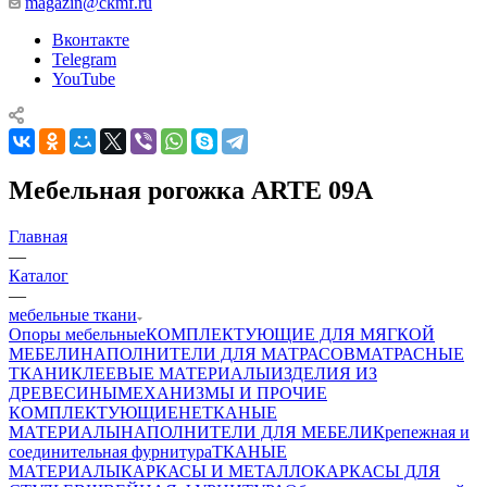
magazin@ckmf.ru
Вконтакте
Telegram
YouTube
Мебельная рогожка ARTE 09A
Главная
—
Каталог
—
мебельные ткани
Опоры мебельные
КОМПЛЕКТУЮЩИЕ ДЛЯ МЯГКОЙ
МЕБЕЛИ
НАПОЛНИТЕЛИ ДЛЯ МАТРАСОВ
МАТРАСНЫЕ
ТКАНИ
КЛЕЕВЫЕ МАТЕРИАЛЫ
ИЗДЕЛИЯ ИЗ
ДРЕВЕСИНЫ
МЕХАНИЗМЫ И ПРОЧИЕ
КОМПЛЕКТУЮЩИЕ
НЕТКАНЫЕ
МАТЕРИАЛЫ
НАПОЛНИТЕЛИ ДЛЯ МЕБЕЛИ
Крепежная и
соединительная фурнитура
ТКАНЫЕ
МАТЕРИАЛЫ
КАРКАСЫ И МЕТАЛЛОКАРКАСЫ ДЛЯ