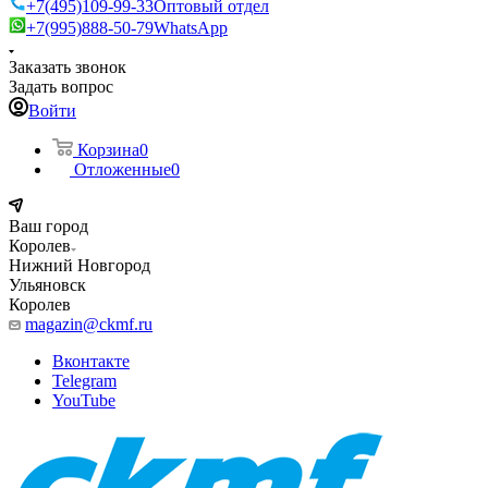
+7(495)109-99-33
Оптовый отдел
+7(995)888-50-79
WhatsApp
Заказать звонок
Задать вопрос
Войти
Корзина
0
Отложенные
0
Ваш город
Королев
Нижний Новгород
Ульяновск
Королев
magazin@ckmf.ru
Вконтакте
Telegram
YouTube