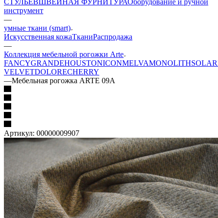
СТУЛЬЕВ
ШВЕЙНАЯ ФУРНИТУРА
Оборудование и ручной
инструмент
—
умные ткани (smart)
Искусственная кожа
Ткани
Распродажа
—
Коллекция мебельной рогожки Arte
FANCY
GRANDE
HOUSTON
ICON
MELVA
MONOLITH
SOLAR
VELVET
DOLORE
CHERRY
—
Мебельная рогожка ARTE 09A
Артикул:
00000009907