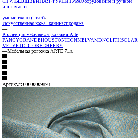
СТУЛЬЕВ
ШВЕЙНАЯ ФУРНИТУРА
Оборудование и ручной
инструмент
—
умные ткани (smart)
Искусственная кожа
Ткани
Распродажа
—
Коллекция мебельной рогожки Arte
FANCY
GRANDE
HOUSTON
ICON
MELVA
MONOLITH
SOLAR
VELVET
DOLORE
CHERRY
—
Мебельная рогожка ARTE 71A
Артикул:
00000009893