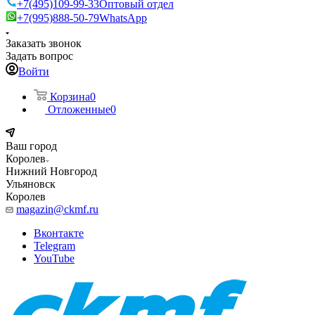
+7(495)109-99-33
Оптовый отдел
+7(995)888-50-79
WhatsApp
Заказать звонок
Задать вопрос
Войти
Корзина
0
Отложенные
0
Ваш город
Королев
Нижний Новгород
Ульяновск
Королев
magazin@ckmf.ru
Вконтакте
Telegram
YouTube