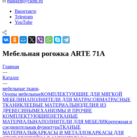
magazin@ckmf.ru
Вконтакте
Telegram
YouTube
Мебельная рогожка ARTE 71A
Главная
—
Каталог
—
мебельные ткани
Опоры мебельные
КОМПЛЕКТУЮЩИЕ ДЛЯ МЯГКОЙ
МЕБЕЛИ
НАПОЛНИТЕЛИ ДЛЯ МАТРАСОВ
МАТРАСНЫЕ
ТКАНИ
КЛЕЕВЫЕ МАТЕРИАЛЫ
ИЗДЕЛИЯ ИЗ
ДРЕВЕСИНЫ
МЕХАНИЗМЫ И ПРОЧИЕ
КОМПЛЕКТУЮЩИЕ
НЕТКАНЫЕ
МАТЕРИАЛЫ
НАПОЛНИТЕЛИ ДЛЯ МЕБЕЛИ
Крепежная и
соединительная фурнитура
ТКАНЫЕ
МАТЕРИАЛЫ
КАРКАСЫ И МЕТАЛЛОКАРКАСЫ ДЛЯ