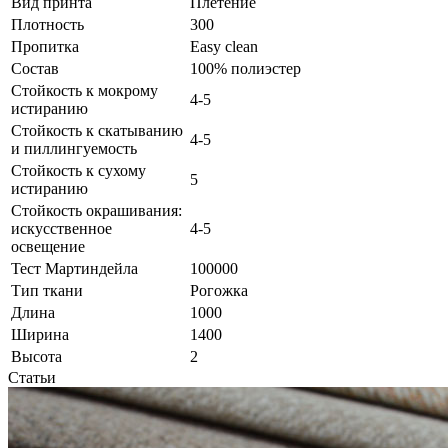
Вид принта
Плетение
Плотность
300
Пропитка
Easy clean
Состав
100% полиэстер
Стойкость к мокрому
4-5
истиранию
Стойкость к скатыванию
4-5
и пиллингуемость
Стойкость к сухому
5
истиранию
Стойкость окрашивания:
искусственное
4-5
освещение
Тест Мартиндейла
100000
Тип ткани
Рогожка
Длина
1000
Ширина
1400
Высота
2
Статьи