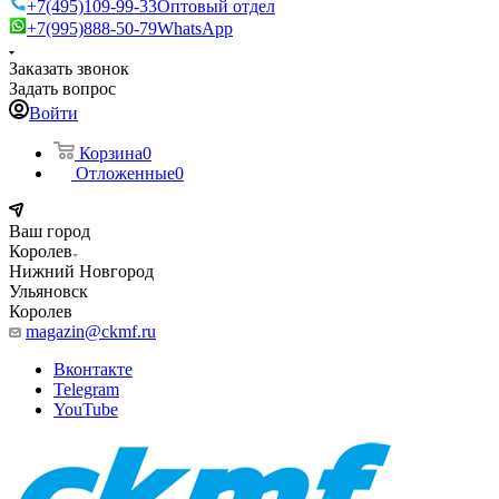
+7(495)109-99-33
Оптовый отдел
+7(995)888-50-79
WhatsApp
Заказать звонок
Задать вопрос
Войти
Корзина
0
Отложенные
0
Ваш город
Королев
Нижний Новгород
Ульяновск
Королев
magazin@ckmf.ru
Вконтакте
Telegram
YouTube