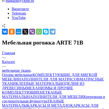
magazin@ckmf.ru
Вконтакте
Telegram
YouTube
Мебельная рогожка ARTE 71B
Главная
—
Каталог
—
мебельные ткани
Опоры мебельные
КОМПЛЕКТУЮЩИЕ ДЛЯ МЯГКОЙ
МЕБЕЛИ
НАПОЛНИТЕЛИ ДЛЯ МАТРАСОВ
МАТРАСНЫЕ
ТКАНИ
КЛЕЕВЫЕ МАТЕРИАЛЫ
ИЗДЕЛИЯ ИЗ
ДРЕВЕСИНЫ
МЕХАНИЗМЫ И ПРОЧИЕ
КОМПЛЕКТУЮЩИЕ
НЕТКАНЫЕ
МАТЕРИАЛЫ
НАПОЛНИТЕЛИ ДЛЯ МЕБЕЛИ
Крепежная и
соединительная фурнитура
ТКАНЫЕ
МАТЕРИАЛЫ
КАРКАСЫ И МЕТАЛЛОКАРКАСЫ ДЛЯ