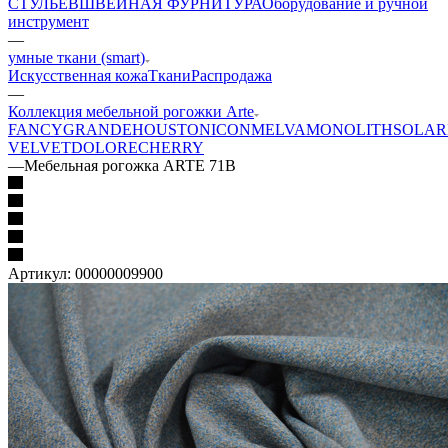
СТУЛЬЕВ
ШВЕЙНАЯ ФУРНИТУРА
Оборудование и ручной
инструмент
—
умные ткани (smart)
Искусственная кожа
Ткани
Распродажа
—
Коллекция мебельной рогожки Arte
FANCY
GRANDE
HOUSTON
ICON
MELVA
MONOLITH
SOLAR
VELVET
DOLORE
CHERRY
—
Мебельная рогожка ARTE 71B
Артикул:
00000009900