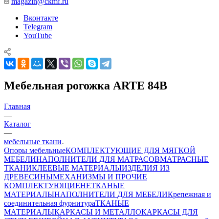
magazin@ckmf.ru
Вконтакте
Telegram
YouTube
Мебельная рогожка ARTE 84B
Главная
—
Каталог
—
мебельные ткани
Опоры мебельные
КОМПЛЕКТУЮЩИЕ ДЛЯ МЯГКОЙ
МЕБЕЛИ
НАПОЛНИТЕЛИ ДЛЯ МАТРАСОВ
МАТРАСНЫЕ
ТКАНИ
КЛЕЕВЫЕ МАТЕРИАЛЫ
ИЗДЕЛИЯ ИЗ
ДРЕВЕСИНЫ
МЕХАНИЗМЫ И ПРОЧИЕ
КОМПЛЕКТУЮЩИЕ
НЕТКАНЫЕ
МАТЕРИАЛЫ
НАПОЛНИТЕЛИ ДЛЯ МЕБЕЛИ
Крепежная и
соединительная фурнитура
ТКАНЫЕ
МАТЕРИАЛЫ
КАРКАСЫ И МЕТАЛЛОКАРКАСЫ ДЛЯ