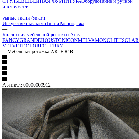
СТУЛЬЕВ
ШВЕЙНАЯ ФУРНИТУРА
Оборудование и ручной
инструмент
—
умные ткани (smart)
Искусственная кожа
Ткани
Распродажа
—
Коллекция мебельной рогожки Arte
FANCY
GRANDE
HOUSTON
ICON
MELVA
MONOLITH
SOLAR
VELVET
DOLORE
CHERRY
—
Мебельная рогожка ARTE 84B
Артикул:
00000009912