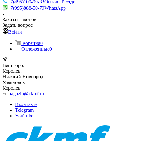
+7(495)109-99-33
Оптовый отдел
+7(995)888-50-79
WhatsApp
Заказать звонок
Задать вопрос
Войти
Корзина
0
Отложенные
0
Ваш город
Королев
Нижний Новгород
Ульяновск
Королев
magazin@ckmf.ru
Вконтакте
Telegram
YouTube