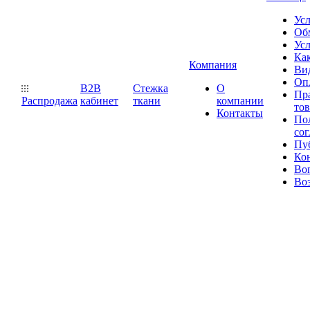
Ус
Обм
Усл
Как
Компания
Ви
Оп
B2B
Стежка
О
Пр
Распродажа
кабинет
ткани
компании
то
Контакты
Пол
со
Пу
Ко
Во
Воз