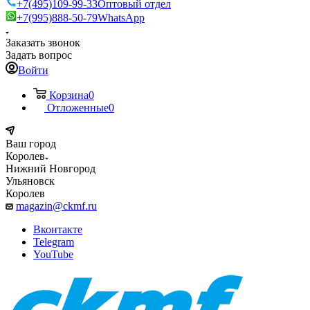
+7(495)109-99-33
Оптовый отдел
+7(995)888-50-79
WhatsApp
Заказать звонок
Задать вопрос
Войти
Корзина
0
Отложенные
0
Ваш город
Королев
Нижний Новгород
Ульяновск
Королев
magazin@ckmf.ru
Вконтакте
Telegram
YouTube