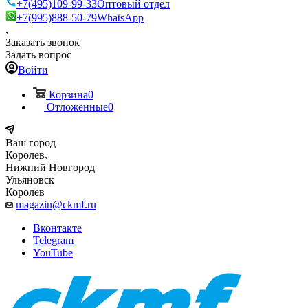
+7(495)109-99-33
Оптовый отдел
+7(995)888-50-79
WhatsApp
Заказать звонок
Задать вопрос
Войти
Корзина
0
Отложенные
0
Ваш город
Королев
Нижний Новгород
Ульяновск
Королев
magazin@ckmf.ru
Вконтакте
Telegram
YouTube