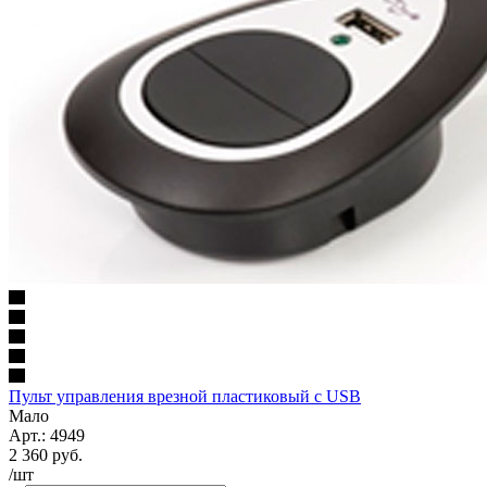
Пульт управления врезной пластиковый с USB
Мало
Арт.: 4949
2 360
руб.
/шт